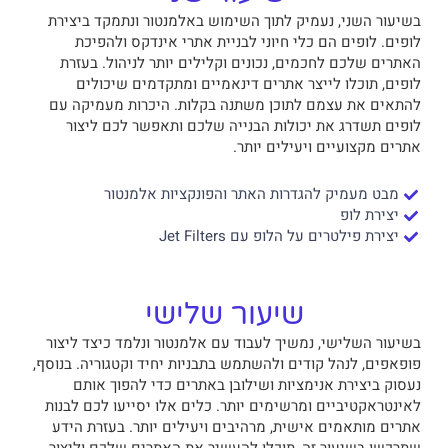
בשיעור השני, נעמיק לתוך השימוש באלמנטור ונתמקד ביצירת
לופים. לופים הם כלי חיוני לבניית אתרי אינדקס ולהפיכת
האתרים שלכם לחכמים, נכונים וקלילים יותר לניהול. בעזרת
לופים, תוכלו לייצר אתרים דינאמיים ומתקדמים שיכולים
להתאים את עצמם לתוכן משתנה בקלות. היכרות מעמיקה עם
לופים תשדרג את יכולות הבנייה שלכם ותאפשר לכם ליצור
אתרים מקצועיים ויעילים יותר.
מבט מעמיק להגדרות האתר והפונקציות אלמנטור
יצירת לופ
יצירת פילטרים על הלופ עם Jet Filters
שיעור שלישי
בשיעור השלישי, נמשיך לעבוד עם אלמנטור ונלמד כיצד ליצור
פופאפים, לנהל קודים ולהשתמש בתבניות יחיד וקטגוריה. בנוסף,
נעסוק ביצירת אנימציות ושילובן באתרים כדי להפוך אותם
לאינטראקטיביים ומרשימים יותר. כלים אלו יסייעו לכם לבנות
אתרים מותאמים אישית, מרהיבים ויעילים יותר. בעזרת הידע