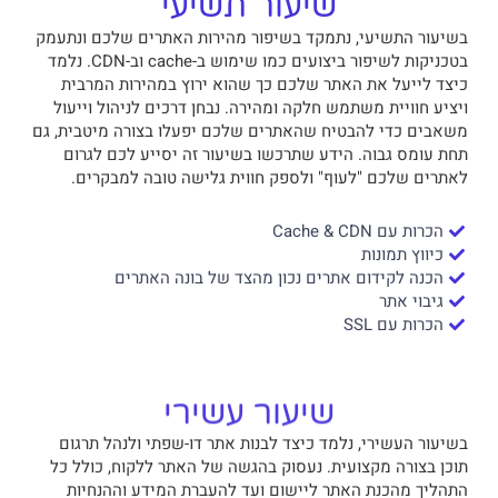
שיעור תשיעי
בשיעור התשיעי, נתמקד בשיפור מהירות האתרים שלכם ונתעמק
בטכניקות לשיפור ביצועים כמו שימוש ב-cache וב-CDN. נלמד
כיצד לייעל את האתר שלכם כך שהוא ירוץ במהירות המרבית
ויציע חוויית משתמש חלקה ומהירה. נבחן דרכים לניהול וייעול
משאבים כדי להבטיח שהאתרים שלכם יפעלו בצורה מיטבית, גם
תחת עומס גבוה. הידע שתרכשו בשיעור זה יסייע לכם לגרום
לאתרים שלכם "לעוף" ולספק חווית גלישה טובה למבקרים.
הכרות עם Cache & CDN
כיווץ תמונות
הכנה לקידום אתרים נכון מהצד של בונה האתרים
גיבוי אתר
הכרות עם SSL
שיעור עשירי
בשיעור העשירי, נלמד כיצד לבנות אתר דו-שפתי ולנהל תרגום
תוכן בצורה מקצועית. נעסוק בהגשה של האתר ללקוח, כולל כל
התהליך מהכנת האתר ליישום ועד להעברת המידע וההנחיות