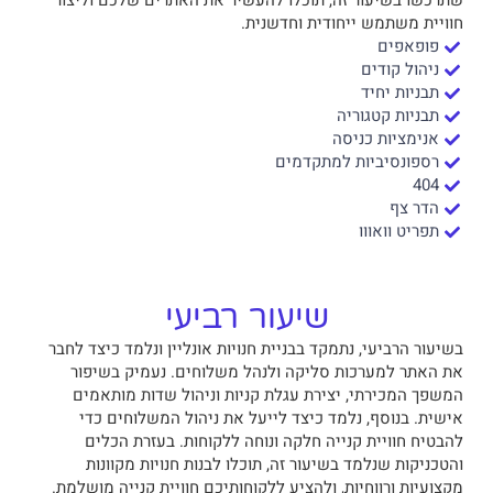
שתרכשו בשיעור זה, תוכלו להעשיר את האתרים שלכם וליצור
חוויית משתמש ייחודית וחדשנית.
פופאפים
ניהול קודים
תבניות יחיד
תבניות קטגוריה
אנימציות כניסה
רספונסיביות למתקדמים
404
הדר צף
תפריט וואווו
שיעור רביעי
בשיעור הרביעי, נתמקד בבניית חנויות אונליין ונלמד כיצד לחבר
את האתר למערכות סליקה ולנהל משלוחים. נעמיק בשיפור
המשפך המכירתי, יצירת עגלת קניות וניהול שדות מותאמים
אישית. בנוסף, נלמד כיצד לייעל את ניהול המשלוחים כדי
להבטיח חוויית קנייה חלקה ונוחה ללקוחות. בעזרת הכלים
והטכניקות שנלמד בשיעור זה, תוכלו לבנות חנויות מקוונות
מקצועיות ורווחיות, ולהציע ללקוחותיכם חוויית קנייה מושלמת.