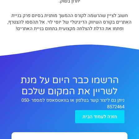
יתרון בשוק.
חשוב לציין שהרשמה לקורס ההמשך מותנית בסיום פרק בניית
האתרים בקורס השיווק הדיגיטלי של יוסי לוי. אל תהססו להצטרף,
ופתחו את הדלת להצלחה מקצועית בתחום בניית האתרים!
הרשמו כבר היום על מנת
לשריין את המקום שלכם
ניתן גם ליצור קשר בטלפון או בוואטסאפפ למספר 050-
8572464
חזרה לעמוד הבית