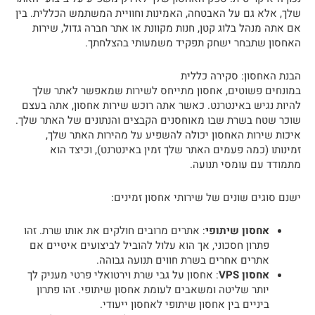
שלך, אלא גם על האבטחה, האמינות וחוויית המשתמש הכללית. בין
אם אתה מנהל בלוג קטן, חנות מקוונת או אתר חברה גדול, שירות
האחסון שתבחר ישחק תפקיד משמעותי בהצלחתך.
הבנת האחסון: סקירה כללית
במונחים פשוטים, אחסון מתייחס לשירות שמאפשר לאתר שלך
להיות נגיש באינטרנט. כאשר אתה רוכש שירות אחסון, אתה בעצם
שוכר שטח בשרת שבו מאוחסנים הקבצים והנתונים של האתר שלך.
איכות שירות האחסון יכולה להשפיע על מהירות האתר שלך,
זמינותו (כמה פעמים האתר שלך זמין באינטרנט), וכיצד הוא
מתמודד עם עומסי תנועה.
ישנם סוגים שונים של שירותי אחסון זמינים:
אחסון שיתופי
: אתרים מרובים חולקים את אותו שרת. זהו
פתרון חסכוני, אך הוא עלול להוביל לביצועים איטיים אם
אתרים אחרים בשרת חווים תנועה גבוהה.
אחסון VPS
: אחסון על גבי שרת וירטואלי פרטי מעניק לך
יותר שליטה ומשאבים לעומת אחסון שיתופי. זהו פתרון
ביניים בין אחסון שיתופי לאחסון ייעודי.