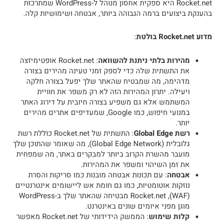
Rocket.net היא ספקית אחסון מנוהל ל-WordPress שמתרכזת
בהענקת ביצועים ברמה הגבוהה ביותר, אבטחה ושימושיות קלה.
מדוע Rocket.net בולטת
:
מהירות בלתי ניתנת להשוואה
: Rocket.net אופטימיזצה
את התשתית שלה כדי לספק זמני טעינה מהירים בצורה
מדהימה, מה שמבטיח שהאתר שלך יפעל בצורה חלקה
ויעילה. יתרון המהירות הזה לא רק משפר את חוויית
המשתמש אלא גם משפיע בצורה חיובית על דירוג האתר
במנועי חיפוש, כמו Google, שמעדיפים אתרים מהירים
יותר.
רשת Global Edge
: התשתית של Rocket.net כוללת רשת
גלובלית (Global Edge Network), מה שאומר שהתוכן שלך
מועבר מהשרת הקרוב ביותר למבקרים באתר, מה שמפחית
את זמן השיהוי ומשפר את המהירות.
אבטחה
: עם תכונות אבטחה מובנות כמו סריקות והסרת
נוזקות אוטומטיות, כמו גם חומת אש ליישומים אינטרנטיים
(WAF), Rocket.net מבטיחה שהאתר שלך ב-WordPress
מוגן מפני איומים שונים באינטרנט.
קלות שימוש
: הממשק הידידותי של Rocket.net מאפשר