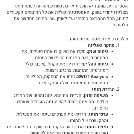
אסטרטגיית מותג היא תוכנית ארוכת טווח שמטרתה לפתח מותג
מצליח וייחודי בשוק. האסטרטגיה כוללת את כל ההיבטים הקשורים
למותג, החל מהמראה החזותי ועד לאופן שבו המותג מתקשר עם
הלקוחות.
שלבים ביצירת אסטרטגיית מותג
מחקר ואנליזה
ניתוח שוק:
חקרו את השוק בו אתם פועלים, את
המתחרים, ואת המגמות השולטות בתחום.
ניתוח קהל יעד:
הגדירו את הקהל שלכם, כולל
דמוגרפיה, התנהגות, צרכים, ורצונות.
SWOT Analysis:
נתחו את החוזקות, החולשות,
ההזדמנויות והאיומים של העסק שלכם.
הגדרת מותג
משימה וחזון:
הגדירו את המשימה והחזון של המותג
שלכם. מה אתם רוצים להשיג ומה הערכים שאתם
מייצגים.
ערכי מותג:
הגדירו את הערכים שינחו את הפעילות
והתקשורת של המותג.
מיצוב מותג:
הגדירו את מיקומכם בשוק ביחס למתחרים
ואת הערך הייחודי שאתם מביאים ללקוחות.