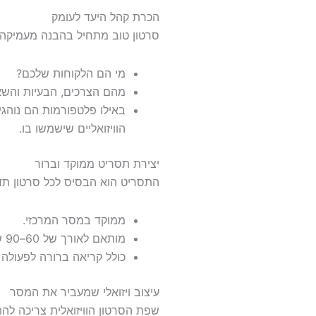
הכרת קהל היעד לעומק
סרטון טוב מתחיל בהבנה מעמיקה 
מי הם הלקוחות שלכם?
מהם הצרכים, הבעיות והש
באילו פלטפורמות הם נוהג
הוויזואליים שישמשו בו.
יצירת תסריט ממוקד וברור
התסריט הוא הבסיס לכל סרטון תד
ממוקד במסר המרכזי.
מותאם לאורך של 60–90 שניות, כדי לשמור על עניין הצופים.
כולל קריאה ברורה לפעולה (CTA) בסיום, כמו "בקרו באתר שלנו" או "צרו איתנו קש
עיצוב ויזואלי שמעביר את המסר
שפת הסרטון הוויזואלית צריכה לה