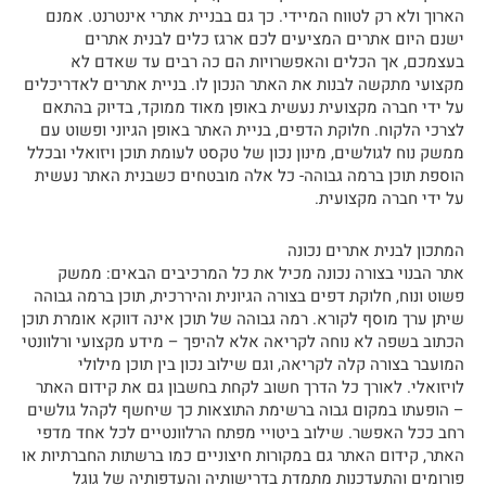
הארוך ולא רק לטווח המיידי. כך גם בבניית אתרי אינטרנט. אמנם
ישנם היום אתרים המציעים לכם ארגז כלים לבנית אתרים
בעצמכם, אך הכלים והאפשרויות הם כה רבים עד שאדם לא
מקצועי מתקשה לבנות את האתר הנכון לו. בניית אתרים לאדריכלים
על ידי חברה מקצועית נעשית באופן מאוד ממוקד, בדיוק בהתאם
לצרכי הלקוח. חלוקת הדפים, בניית האתר באופן הגיוני ופשוט עם
ממשק נוח לגולשים, מינון נכון של טקסט לעומת תוכן ויזואלי ובכלל
הוספת תוכן ברמה גבוהה- כל אלה מובטחים כשבנית האתר נעשית
על ידי חברה מקצועית.
המתכון לבנית אתרים נכונה
אתר הבנוי בצורה נכונה מכיל את כל המרכיבים הבאים: ממשק
פשוט ונוח, חלוקת דפים בצורה הגיונית והיררכית, תוכן ברמה גבוהה
שיתן ערך מוסף לקורא. רמה גבוהה של תוכן אינה דווקא אומרת תוכן
הכתוב בשפה לא נוחה לקריאה אלא להיפך – מידע מקצועי ורלוונטי
המועבר בצורה קלה לקריאה, וגם שילוב נכון בין תוכן מילולי
לויזואלי. לאורך כל הדרך חשוב לקחת בחשבון גם את קידום האתר
– הופעתו במקום גבוה ברשימת התוצאות כך שיחשף לקהל גולשים
רחב ככל האפשר. שילוב ביטויי מפתח הרלוונטיים לכל אחד מדפי
האתר, קידום האתר גם במקורות חיצוניים כמו ברשתות החברתיות או
פורומים והתעדכנות מתמדת בדרישותיה והעדפותיה של גוגל