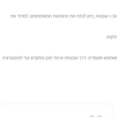
חברות גדולות זקוקות לכלים מתקדמים לניתוח תעבורת האתר והבנת דפוסי השימוש של הלקוחות. באמצעות כלים כמו Google Analytics ו-Hotjar, ניתן לנתח את התנהגות המשתמשים, למדוד את
לקוח.
 משתמש מוקפדת, דרך אבטחה וניהול תוכן מתקדם ועד לאינטגרציה