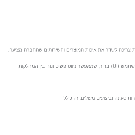
לית צריכה לשדר את איכות המוצרים והשירותים שהחברה מציעה.
העיצוב צריך להיות רספונסיבי ולהתאים לכל סוגי המכשירים – ממחשבים נייחים ועד לטלפונים ניידים. בנוסף, יש לשים דגש על ממשק משתמש (UI) ברור, שמאפשר ניווט פשוט ונוח בין המחלקות,
טעינה וביצועים מעולים. זה כולל: