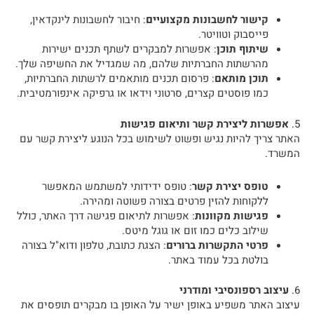
קישור לחשבונות מקצועיים
: חיבור לחשבונות לינקדאין,
פייסבוק וטוויטר.
שיתוף תוכן
: אפשרות למבקרים לשתף תכנים ישירות
מהרשתות החברתיות שלהם, מה שמגדיל את החשיפה שלך.
תוכן מותאם
: פרסום תכנים מותאמים לרשתות החברתיות,
כמו פוסטים קצרים, סרטוני וידאו או גרפיקה אינפורמטיבית.
5.
אפשרות ליצירת קשר ותיאום פגישות
האתר צריך להיות נגיש ופשוט לשימוש בכל הנוגע ליצירת קשר עם
המשרד.
טופס יצירת קשר
: טופס ידידותי למשתמש המאפשר
ללקוחות להזין פרטים בצורה פשוטה ומהירה.
פגישות מקוונות
: אפשרות לתיאום פגישה דרך האתר, כולל
שילוב כלים כמו זום או גוגל מיטס.
פרטי התקשרות ברורים
: הצגת כתובת, טלפון ודוא"ל בצורה
בולטת בכל עמוד באתר.
6.
עיצוב רספונסיבי ומודרני
עיצוב האתר משפיע באופן ישיר על האופן בו מבקרים תופסים את