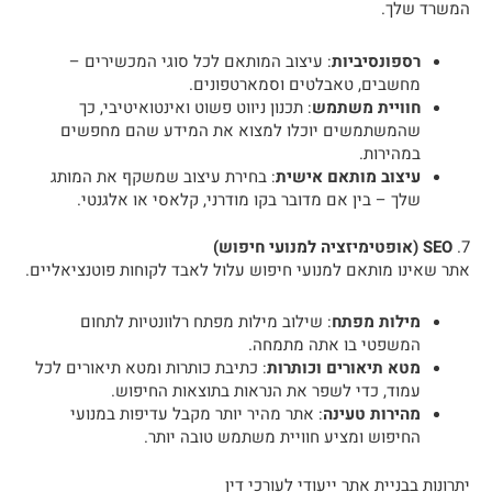
המשרד שלך.
רספונסיביות
: עיצוב המותאם לכל סוגי המכשירים –
מחשבים, טאבלטים וסמארטפונים.
חוויית משתמש
: תכנון ניווט פשוט ואינטואיטיבי, כך
שהמשתמשים יוכלו למצוא את המידע שהם מחפשים
במהירות.
עיצוב מותאם אישית
: בחירת עיצוב שמשקף את המותג
שלך – בין אם מדובר בקו מודרני, קלאסי או אלגנטי.
7.
SEO (אופטימיזציה למנועי חיפוש)
אתר שאינו מותאם למנועי חיפוש עלול לאבד לקוחות פוטנציאליים.
מילות מפתח
: שילוב מילות מפתח רלוונטיות לתחום
המשפטי בו אתה מתמחה.
מטא תיאורים וכותרות
: כתיבת כותרות ומטא תיאורים לכל
עמוד, כדי לשפר את הנראות בתוצאות החיפוש.
מהירות טעינה
: אתר מהיר יותר מקבל עדיפות במנועי
החיפוש ומציע חוויית משתמש טובה יותר.
יתרונות בבניית אתר ייעודי לעורכי דין