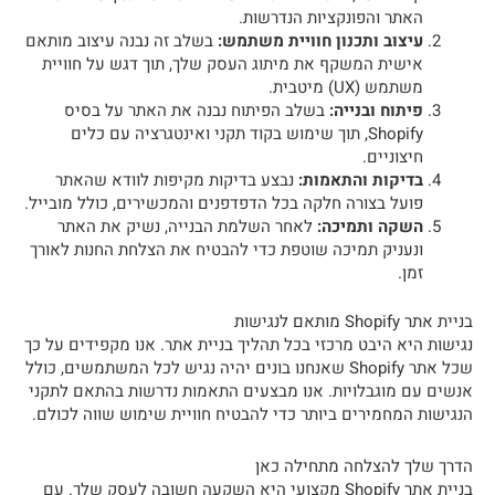
האתר והפונקציות הנדרשות.
עיצוב ותכנון חוויית משתמש:
בשלב זה נבנה עיצוב מותאם
אישית המשקף את מיתוג העסק שלך, תוך דגש על חוויית
משתמש (UX) מיטבית.
פיתוח ובנייה:
בשלב הפיתוח נבנה את האתר על בסיס
Shopify, תוך שימוש בקוד תקני ואינטגרציה עם כלים
חיצוניים.
בדיקות והתאמות:
נבצע בדיקות מקיפות לוודא שהאתר
פועל בצורה חלקה בכל הדפדפנים והמכשירים, כולל מובייל.
השקה ותמיכה:
לאחר השלמת הבנייה, נשיק את האתר
ונעניק תמיכה שוטפת כדי להבטיח את הצלחת החנות לאורך
זמן.
בניית אתר Shopify מותאם לנגישות
נגישות היא היבט מרכזי בכל תהליך בניית אתר. אנו מקפידים על כך
שכל אתר Shopify שאנחנו בונים יהיה נגיש לכל המשתמשים, כולל
אנשים עם מוגבלויות. אנו מבצעים התאמות נדרשות בהתאם לתקני
הנגישות המחמירים ביותר כדי להבטיח חוויית שימוש שווה לכולם.
הדרך שלך להצלחה מתחילה כאן
בניית אתר Shopify מקצועי היא השקעה חשובה לעסק שלך. עם