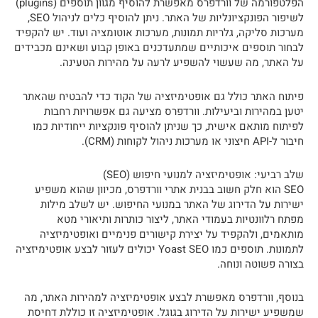
הפלטפורמה של וורדפרס מאפשרת להוסיף מגוון תוספים (plugins)
לשיפור הפונקציונליות של האתר. ניתן להוסיף כלים לניהול SEO,
מערכות סליקה, גלריות תמונות, מערכות אוטומציה ועוד. יש להקפיד
לבחור תוספים איכותיים שמתעדכנים באופן קבוע ושאינם מכבידים
על האתר, מה שעשוי להשפיע לרעה על מהירות הטעינה.
פיתוח האתר כולל גם אופטימיזציה של הקוד כדי להבטיח שהאתר
יטען במהירות וביעילות. וורדפרס מציעה גם אפשרויות רחבות
לפיתוח מותאם אישית, כך שניתן להוסיף פונקציות ייחודיות כמו
חיבור ל-API חיצוני או מערכות ניהול לקוחות (CRM).
שלב רביעי: אופטימיזציה למנועי חיפוש (SEO)
SEO הוא חלק חשוב בבנית אתרי וורדפרס, מכיוון שהוא משפיע
ישירות על הדירוג של האתר במנועי החיפוש. יש לשלב מילות
מפתח רלוונטיות בעמודי האתר, ליצור כותרות ותיאורי מטא
מותאמים, ולהקפיד על יצירת קישורים פנימיים ואופטימיזציה
לתמונות. תוספים כמו Yoast SEO יכולים לעזור לבצע אופטימיזציה
בצורה פשוטה ונוחה.
בנוסף, וורדפרס מאפשרת לבצע אופטימיזציה למהירות האתר, מה
שמשפיע ישירות על הדירוג בגוגל. אופטימיזציה זו כוללת דחיסת