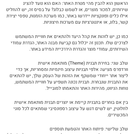
הראשון הוא להבין מהי מטרת האתר: האם הוא נועד להציג
שירותים, למכור מוצרים, או לשמש כבלוג? על בסיס זה, יש להחליט
אילו כלים ופונקציות יידרשו באתר, כמו מערכת הזמנות, טפסי יצירת
קשר, בלוג, או אינטגרציות עם מערכות חיצוניות.
כמו כן, יש לזהות את קהל היעד ולהתאים את חוויית המשתמש
לצרכים שלו. תכנון זה יכלול גם קביעת מבנה האתר, הגדרת עמודי
השירותים, עמודי מוצר והגדרת היררכיית המידע באתר.
שלב שני: בחירת תבנית (Theme) מותאמת אישית
וורדפרס מציעה אלפי תבניות עיצוב חינמיות ומסחריות, אך כדי
ליצור אתר ייחודי שמשקף את הזהות של העסק שלך, יש להתאים
את התבנית שנבחרת. תבנית נכונה תשפיע על חוויית המשתמש,
נוחות הניווט, מהירות האתר והתאמתו למובייל.
בין אם בוחרים בתבנית קיימת או יוצרים תבנית מותאמת אישית
לחלוטין, יש לשים דגש על עיצוב רספונסיבי שמתאים לכל סוגי
המכשירים.
שלב שלישי: פיתוח האתר והטמעת תוספים