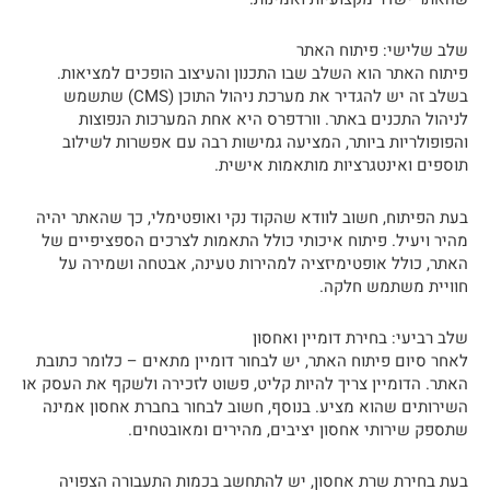
שלב שלישי: פיתוח האתר
פיתוח האתר הוא השלב שבו התכנון והעיצוב הופכים למציאות.
בשלב זה יש להגדיר את מערכת ניהול התוכן (CMS) שתשמש
לניהול התכנים באתר. וורדפרס היא אחת המערכות הנפוצות
והפופולריות ביותר, המציעה גמישות רבה עם אפשרות לשילוב
תוספים ואינטגרציות מותאמות אישית.
בעת הפיתוח, חשוב לוודא שהקוד נקי ואופטימלי, כך שהאתר יהיה
מהיר ויעיל. פיתוח איכותי כולל התאמות לצרכים הספציפיים של
האתר, כולל אופטימיזציה למהירות טעינה, אבטחה ושמירה על
חוויית משתמש חלקה.
שלב רביעי: בחירת דומיין ואחסון
לאחר סיום פיתוח האתר, יש לבחור דומיין מתאים – כלומר כתובת
האתר. הדומיין צריך להיות קליט, פשוט לזכירה ולשקף את העסק או
השירותים שהוא מציע. בנוסף, חשוב לבחור בחברת אחסון אמינה
שתספק שירותי אחסון יציבים, מהירים ומאובטחים.
בעת בחירת שרת אחסון, יש להתחשב בכמות התעבורה הצפויה