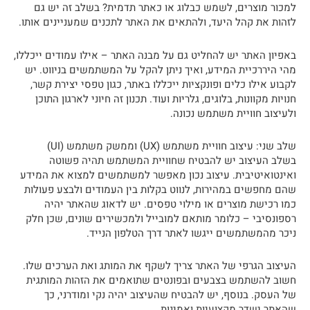
למכור מוצרים, לשמש כבלוג או כאתר תדמית? בשלב זה יש גם
לזהות את קהל היעד, ולהתאים את האתר לתכנים שמעניינים אותו.
באפיון האתר יש להחליט גם על מבנה האתר – אילו עמודים ייכללו,
מהי היררכיית המידע, ואיך ניתן להקל על המשתמשים בניווט. יש
לקבוע אילו כלים ופונקציות ייכללו באתר, כגון טפסי יצירת קשר,
חנויות מקוונות, בלוגים, גלריות ועוד. תכנון זה חיוני לארגון התוכן
ולעיצוב חוויית משתמש נכונה.
שלב שני: עיצוב חוויית משתמש (UX) וממשק משתמש (UI)
בשלב העיצוב יש להבטיח שחוויית המשתמש תהיה פשוטה
ואינטואיטיבית. עיצוב נכון מאפשר למשתמשים למצוא את המידע
שהם מחפשים במהירות, לנווט בקלות בין העמודים ולבצע פעולות
כמו רכישת מוצרים או מילוי טפסים. יש לדאוג שהאתר יהיה
רספונסיבי – כלומר מותאם למובייל ולמכשירים שונים, שכן חלק
ניכר מהמשתמשים ייגשו לאתר דרך הטלפון הנייד.
העיצוב הגרפי של האתר צריך לשקף את המותג ואת הערכים שלו.
חשוב להשתמש בצבעים ובפונטים שתואמים את הזהות המותגית
של העסק. בנוסף, יש להבטיח שהעיצוב יהיה נקי ומודרני, כך
שהאתר ישדר מקצועיות ואמינות.