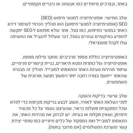
באתר, ובצרכים מיוחדים כמו אבטחה או גיבויים תקופתיים.
שלב חמישי: אופטימיזציה למנועי חיפוש (SEO)
SEO (אופטימיזציה למנועי חיפוש) הוא תהליך הכרחי לשיפור דירוג
האתר במנועי החיפוש, כמו גוגל. אתר שלא מותאם ל-SEO יתקשה
להופיע במיקומים גבוהים בגוגל, דבר שעלול להגביל את החשיפה
שלו לקהל פוטנציאלי.
האופטימיזציה כוללת מספר מרכיבים: מחקר מילות מפתח,
אופטימיזציה של כותרות ומטא תיאורים, בניית קישורים פנימיים,
שיפור מהירות טעינת האתר והתאמתו למובייל. תהליך זה מבטיח
שהאתר ייחשף בצורה רחבה יותר וימשוך תנועה אורגנית של
משתמשים.
שלב שישי: בדיקות והשקה
לפני העלאת האתר לאוויר, חשוב לבצע בדיקות מקיפות כדי לוודא
שכל הפונקציות פועלות כראוי, שהעיצוב נשמר על כל מכשיר
ודפדפן, ושאין תקלות או בעיות. יש לבדוק את מהירות האתר, את
התאמתו למובייל ואת התפקוד של כלים חיוניים כמו טפסי יצירת
קשר ומערכת התשלומים (אם מדובר בחנות).