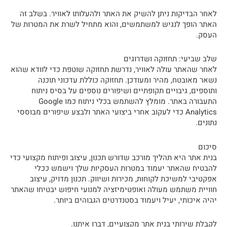
לאחר הבדיקות ניתן להשיק את האתר ולהעלותו לאוויר. בשלב זה
האתר הופך לנגיש למשתמשים, והוא מתחיל לשרת את המטרות של
העסק.
שלב שביעי: תחזוקה ושדרוגים
לאחר שהאתר עולה לאוויר, נדרשת תחזוקה שוטפת כדי לוודא שהוא
נשאר מאובטח, מהיר ומעודכן. תחזוקה כוללת עדכוני תוכנה
ותוספים, גיבויים תקופתיים ושיפורים נוספים על בסיס ניתוח
התעבורה באתר. מומלץ להשתמש בכלי ניתוח כמו Google
Analytics כדי לעקוב אחרי ביצועי האתר ולבצע שיפורים מבוססי
נתונים.
סיכום
בנית אתר היא תהליך מורכב שדורש תכנון, עיצוב ופיתוח מקצועי כדי
להבטיח שהאתר יעמוד במטרות העסקיות שלך וישמש ככלי
אפקטיבי למשיכת לקוחות, מכירות ושיווק. תכנון מדויק, עיצוב
חוויית משתמש מעולה ואופטימיזציה למנועי חיפוש יבטיחו שהאתר
יהיה איכותי, יעיל ויעמוד בסטנדרטים הגבוהים ביותר.
לקבלת שירותי בנית אתר מקצועיים, דברו איתנו.