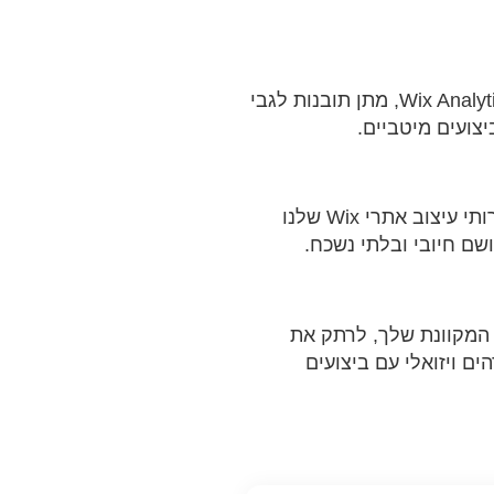
מדידת הצלחת אתר Wix שלך חיונית לשיפור מתמשך. השירותים שלנו כוללים שילוב של Wix Analytics, מתן תובנות לגבי
צועים מיטביים.
בעולם הנוכחות המקוונת, האתר שלך הוא לרוב האינטראקציה הראשונה עם הקהל שלך. שירותי עיצוב אתרי Wix שלנו
ם חיובי ובלתי נשכח.
ת המקוונת שלך, לרתק את
ם את המותג שלך להצלחה דיגיטלית. בואו נצא למסע ליצירת אתר Wix מדהים ויזואלי עם ביצועים