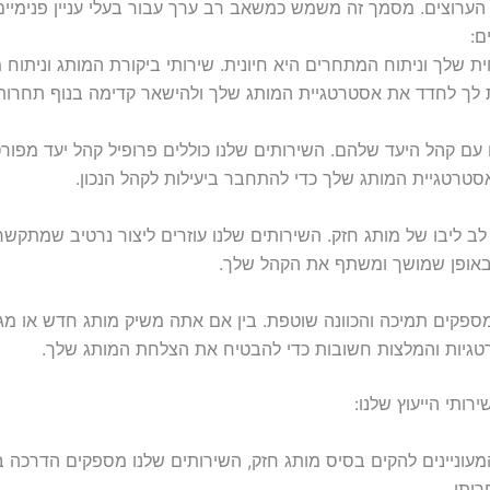
ערוצים. מסמך זה משמש כמשאב רב ערך עבור בעלי עניין פנימיים ו
ם:
 שלך וניתוח המתחרים היא חיונית. שירותי ביקורת המותג וניתוח
 לך לחדד את אסטרטגיית המותג שלך ולהישאר קדימה בנוף תחרותי
ם קהל היעד שלהם. השירותים שלנו כוללים פרופיל קהל יעד מפורט, 
טרטגיית המותג שלך כדי להתחבר ביעילות לקהל הנכון.
לב ליבו של מותג חזק. השירותים שלנו עוזרים ליצור נרטיב שמתקש
באופן שמושך ומשתף את הקהל שלך.
 מספקים תמיכה והכוונה שוטפת. בין אם אתה משיק מותג חדש או מג
רטגיות והמלצות חשובות כדי להבטיח את הצלחת המותג שלך.
רותי הייעוץ שלנו:
עוניינים להקים בסיס מותג חזק, השירותים שלנו מספקים הדרכה בה
רותי.