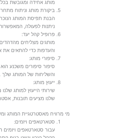
מותג אחידה ומגובשת בכל ה
ביקורת מותג וניתוח מתחרי
הבנת תפיסת המותג הנוכחית
ניתנות לפעולה, המאפשרות
פרופיל קהל יעד:
מותגים מצליחים מהדהדים ע
והעדפות כדי להתאים את אס
סיפורי מותג:
סיפור סיפורים משכנע הוא 
והשליחות של המותג שלך 
ייעוץ מותג:
שירותי הייעוץ למותג שלנו
שלנו מציעים תובנות, אסט
מי מרוויח מאסטרטגיית המותג ומשי
סטארטאפים ויזמים:
עבור סטארטאפים ויזמים המ
הקהל הנכון וניווט בנוף התח