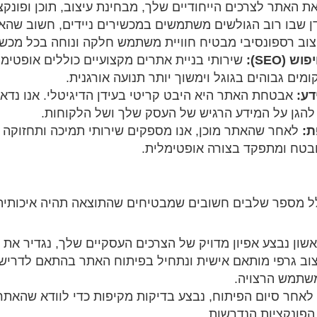
האתר לצרכים הייחודיים שלך, מבחינת עיצוב, תוכן ופונקצי
 שבו רוב הגולשים משתמשים במכשירים ניידים, חשוב שהאת
צוב רספונסיבי מבטיח חוויית משתמש חלקה ונוחה בכל מכשי
(SEO):
שירותי בניית אתרים מקצועיים כוללים אופטימיז
מים גבוהים בגוגל וימשוך יותר תנועה אורגנית.
דע:
אבטחת האתר היא היבט קריטי בעידן הדיגיטלי. אנו נדא
הגן על המידע הרגיש של העסק שלך ושל הלקוחות.
ת:
לאחר שהאתר מוכן, אנו מספקים שירותי תמיכה ותחזוקה
ובטח ומתפקד בצורה אופטימלית.
לל מספר שלבים חשובים שמבטיחים שהתוצאה תהיה איכותית
ון נבצע אפיון מדויק של הצרכים העסקיים שלך, נגדיר את 
צוב גרפי מותאם אישית ונתחיל בפיתוח האתר בהתאם לדריש
משתמש הרצויה.
לאחר סיום הפיתוח, נבצע בדיקות מקיפות כדי לוודא שהאתר 
הפונקציות הנדרשות.