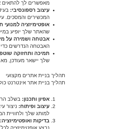
מאפשרים לך להתאים את 
עיצוב רספונסיבי:
בעידן
המכשירים והמסכים. עי
אופטימיזציה למנועי חיפוש 
שהאתר שלך יופיע במיקו
אבטחה ושמירה על מי
האבטחה הנדרשים כדי ל
תמיכה ותחזוקה שוטפ
שלך יישאר מעודכן, מא
תהליך בניית אתרים מקצועי
תהליך בניית אתר אינטרנט כו
אפיון ותכנון:
בשלב הראש
עיצוב ופיתוח:
ניצור עי
למותג שלך ולחוויית ה
בדיקות ואופטימיזציה:
נבצע אופטימיזציה לכל 