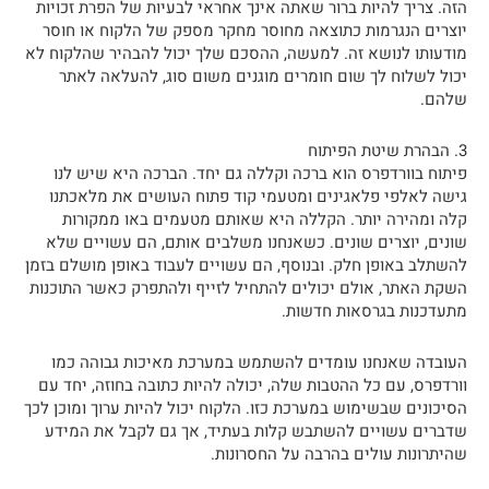
הזה. צריך להיות ברור שאתה אינך אחראי לבעיות של הפרת זכויות
יוצרים הנגרמות כתוצאה מחוסר מחקר מספק של הלקוח או חוסר
מודעותו לנושא זה. למעשה, ההסכם שלך יכול להבהיר שהלקוח לא
יכול לשלוח לך שום חומרים מוגנים משום סוג, להעלאה לאתר
שלהם.
3. הבהרת שיטת הפיתוח
פיתוח בוורדפרס הוא ברכה וקללה גם יחד. הברכה היא שיש לנו
גישה לאלפי פלאגינים ומטעמי קוד פתוח העושים את מלאכתנו
קלה ומהירה יותר. הקללה היא שאותם מטעמים באו ממקורות
שונים, יוצרים שונים. כשאנחנו משלבים אותם, הם עשויים שלא
להשתלב באופן חלק. ובנוסף, הם עשויים לעבוד באופן מושלם בזמן
השקת האתר, אולם יכולים להתחיל לזייף ולהתפרק כאשר התוכנות
מתעדכנות בגרסאות חדשות.
העובדה שאנחנו עומדים להשתמש במערכת מאיכות גבוהה כמו
וורדפרס, עם כל ההטבות שלה, יכולה להיות כתובה בחוזה, יחד עם
הסיכונים שבשימוש במערכת כזו. הלקוח יכול להיות ערוך ומוכן לכך
שדברים עשויים להשתבש קלות בעתיד, אך גם לקבל את המידע
שהיתרונות עולים בהרבה על החסרונות.