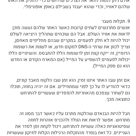
אולם ניתן לנסות לתאר את הצרכים שדרושים כדי להזניק את האתר
שלהם לאוויר, וכדי שהוא יעבוד בשבילם באופן אופטימלי.
9. תקלות מעבר
אנשים מתרגשים לעתים קרובות כאשר האתר שלהם נעשה מוכן
לראות את אוויר העולם. אבל הם שוכחים שתהליך היציאה לעולם
יכול להיות לא חלק לפעמים. במקרים שבהם מחליפים מאחסן,
וצריך לכוון את שרתי ה-DNS למקום חדש, או לשנות את רשומות
הדומיין, זה ייקח קצת זמן לרשומות הללו להתבסס. והשינויים הללו
יכולות לפעמים להשפיע על המייל (אם המארח הקודם או החדש
הוא גם ספק המייל).
אם זמן שבו האתר איננו זמין, הוא זמן שבו הלקוח מאבד קונים,
כדאי להודיע לו על כך לפני שמתחילים. אם זה יהיה בחוזה, תוכלו
גם לשחרר עצמכם מהאחריות להפסדים שעשויים להתרחש
כתוצאה מכך.
חבל להיות הבנאדם שהלקוח מתרגז עליו כאשר דבר מסוג זה
מתרחש. אפשר לראות את הנולד ולהכניס אזהרות לחוזה
שסיטואציות כאלה עשויות להתרחש, ויכול לקחת זמן לסדר את
העניינים. כל זאת בנפרד מהתקלות הרגילות הקלות לתיקון שעשויות