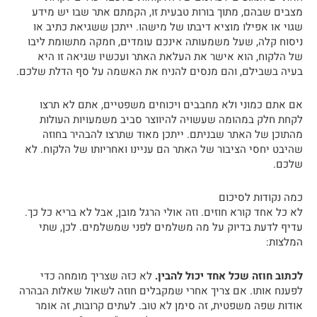
מצבים שבהם, מתוך בורות טבעית זו, הקמתם אתר שבו יש מידע
שגוי או אפילו מוציא דיבתו של מישהו. ייתכן ששגיאת כתיב או
ניסוח קלה, שעל משמעותה אינכם עומדים, חמקה מתשומת ליבו
של הלקוח, הוא אישר את העלאת האתר ועכשיו שגיאה זו היא
בעיה בשבילם, והם מנסים להניח את האשמה על סף הדלת שלכם.
אם אתם כמוני ולא מחבבים ויכוחים משפטיים, אתם לא תרצו
לקחת חלק במהומה שעשויה להיווצר סביב משמעויות העולות
מהתוכן של האתר שבניתם. ייתכן מאוד שתרצו להבהיר בחוזה
שהיבט יחסי הציבור של האתר הם עניינו ואחריותו של הלקוח. לא
שלכם.
כמה נקודות לסיכום
לא כל אחד קורא חוזים. וזה אולי הרגל מובן, אבל לא בריא כל כך.
עדיף לדעת בדיוק על מה משלמים לפני שמשלמים. לכן, שתי
המלצות:
לכתוב חוזה שכל אחד יכול להבין.
לא כזה שצריך מומחה כדי
לפענח אותו. אם צריך אחרי שמקבלים חוזה לשאול שאלות הבהרה
אודות שפה משפטית, זה סימן לא טוב. לעתים קרובות, זה אומר