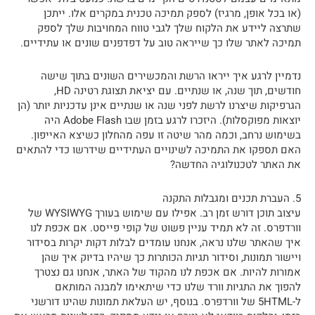
(או בכל אופן, מרגיז) לספק תמיכה טכנית במקרים אלו. ייתכן
שתרצה ליידע את הלקוח שלך לגבי טווח המחויבות שלך לספק
תמיכה לאתר שלו כך שייראה טוב על דפדפנים שונים או עתידיים.
נדמיין לרגע איך ייראו הרשת והמכשירים השונים בתוך שישה
חודשים, תוך שנה, או שנתיים. עם יציאת תצוגת רטינה HD,
הגרפיקות שיצרנו לרשת לפני שנה או שנתיים אינן עדכניות יותר (הן
יוצאות מפוקסלות). היזכרו לרגע בזמן שבו Adobe Flash היה
בשימוש נרחב, וכמה מהר שיטה זו עפה מהחלון כשיצא האייפון.
האם תספקו את התמיכה לשינויים העתידיים שידרשו כדי להתאים
את האתר לטכנולוגיה החדשה?
5. העברת תכנים ומגבלות התקנה
עיצוב תוכן דורש זמן רב. אפילו עם שימוש בעורך WYSIWYG של
וורדפרס. זה לא תמיד עניין פשוט של קופי פייסט. אם אכפת לנו
איך שהאתר שלנו נראה, אנחנו עומדים לבלות דקות יקרות בסידור
ויישור תמונות, וסידור תגיות הכותרות כך שיהיו בדיוק איך שהן
אמורות להיות. אם אכפת לנו מהקוד של האתר, אנחנו גם נצטרך
להפוך את התגיות וורד שלנו כדי שיתאימו למבנה המותאם
ל-5HTML של וורדפרס. בנוסף, יש העלאת תמונות שהינו דורשני