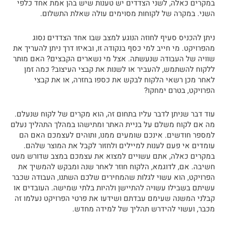
במקרים כאלה, לשני הצדדים יש טענות שיש בהן אמת אחד כלפי
השני. במקרה של לקוחות מסוימים עולה שאלת התשלום.
ניתן להכניס סעיף לחוזה הנוגע למצב שבו אחד הצדדים נסוג
מהפרויקט. מי חייב למי כסף בנקודה זו, ובאיזו דרך ניתן להעריך את
שוויה של העבודה שנעשתה. אצל מי נשארים הקבצים? האם מותר
ללקוח להשתמש, להעביר או לשנות את קבצי העיצוב? כמה זמן
לאחר מכן רשאי הלקוח לבקש את כספו בחזרה, או את קבצי
הפרויקט, בטרם ימחקו?
עוד דבר שניתן לדבר עליו בתחום זה, הוא מקרים של לקוח שנעלם.
מה אם לקוח משלם על בניית האתר ומתישהו במהלך התהליך נעלם
למספר חודשים. אינכם שומעים ממנו, ותוהים לעצמכם האם הם
עומדים אי פעם לענות למיילים ולחזור לקבל את המוצר שלהם.
במקרים כאלה, אתם עשויים למצוא את עצמכם במצב שדורש מעט
חשיבה. אם, לדוגמא, הלקוח חוזר לאחר שנה ומבקש להמשיך את
הפרויקט, הוא עשוי לגלות שהמחירים שלכם השתנו, העבודה שכבר
עשיתם בשבילו עשויה להתיישן ולהיות בלתי שמישה. העובדים או
קבלני המשנה שעימם עבדתם ושידעו את פרטי הפרויקט נעלמו זה
מכבר, ועשוי להידרש תהליך של למידה מחדש.