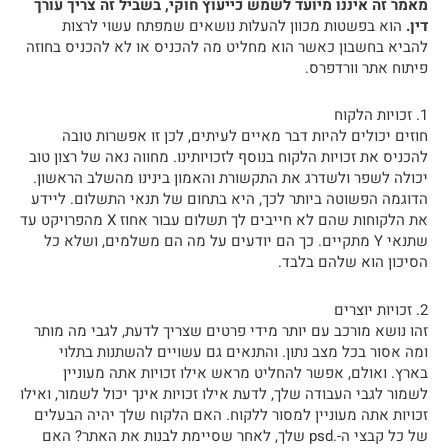
מאמר זה איננו מיועד לשמש כייעוץ חוקי, בשביל זה צריך עורך
דין.
הוא בפשטות מכוון להעלות נושאים שמפתח עשוי לרצות
להביא בחשבון כאשר הוא מחליט מה להכניס או לא להכניס בחוזה
פיתוח אתר וורדפרס.
1. זכויות הלקוח
חוזים יכולים להיות דבר מאיים לעיתים, לכן זו אפשרות טובה
להכניס את זכויות הלקוח בנוסף לזכויותינו. מחווה נאה של רצון טוב
יכולה לשפר ולשדרג את התקשורת והאמון בינינו מהשלב הראשון.
הדוגמה הפשוטה ביותר לכך, היא בתחום של תנאי התשלום. ליידע
את הלקוחות שהם לא חייבים לך תשלום עבור אחוז X מהפרויקט עד
שתנאי Y מתקיים. כך הם יודעים על מה הם משלמים, ושלא כל
הסיכון הוא שלהם בלבד.
2. זכויות יוצרים
זהו נושא מורכב עם יותר מידי פרטים שצריך לדעת, לגבי מה מותר
ומה אסור בכל מצב נתון. והתנאים גם עשויים להשתנות בתלוי
בארץ. ואולם, אפשר להחליט מראש אילו זכויות אתה מעוניין
לשמור לגבי העבודה שלך, לדעת אילו זכויות אינך יכול לשמור, ואילו
זכויות אתה מעוניין למסור ללקוח. האם הלקוח שלך יהיה הבעלים
של כל קבצי ה-.psd שלך, לאחר שסיימת לבנות את האתר? האם