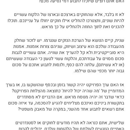
האם אתם רוצים שיוכלו לתבוע דמי נסיעה מכם?
לא זו בלבד, אלא שהחוקים בארצכם ובארצו של הלקוח עשויים
להיות שונים, ותצטרכו להחליט אילו חוקים יחולו על עניינכם. תוכלו
להכניס זאת לתוך החוזה ולהחליט על כך מראש.
שנית, קיים הנושא של הערכת הנזקים שנגרמו. יש לזכור שחלק
מהעבודה שלכם הוא עיצוב ושיווק, שניהם צורות אומנות. אמנות
היא סובייקטיבית ולא קל להעריך את שוויה. אתם עשויים לגבות
סכום מסוים על עבודתכם, והלקוח עשוי לטעון כי העבודה שעשיתם
(או לא עשיתם), עלתה להם כסף, ולנסות לתבוע אתכם על סכום
גבוה יותר מכפי שהם שילמו.
אז האם ערך הפרויקט יהיה קשור בזמן ובכסף שהושקעו בו, או בערך
המדומיין של 'מה שהיה יכול להיות' כתוצאה מהצלחת הפרויקט?
כדאי שדבר זה יהיה מנוסח מראש. אם הדברים לא מסתדרים
בתקשורת ביניכם ואינכם מצליחים להגיע להסכמה, עד איזה סכום
אתם רשאים לתבוע אחד מהשני, במקרה של מאבק משפטי?
שלישית, אתם כנראה לא תהיו מודעים לחוקים או לסטנדרטים
האתיים הנוגעים לעולמם של הלקוחות שלכם. יכולים לקרות