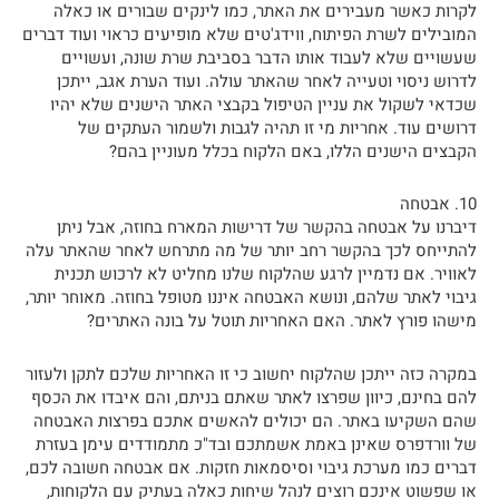
לקרות כאשר מעבירים את האתר, כמו לינקים שבורים או כאלה
המובילים לשרת הפיתוח, ווידג'טים שלא מופיעים כראוי ועוד דברים
שעשויים שלא לעבוד אותו הדבר בסביבת שרת שונה, ועשויים
לדרוש ניסוי וטעייה לאחר שהאתר עולה. ועוד הערת אגב, ייתכן
שכדאי לשקול את עניין הטיפול בקבצי האתר הישנים שלא יהיו
דרושים עוד. אחריות מי זו תהיה לגבות ולשמור העתקים של
הקבצים הישנים הללו, באם הלקוח בכלל מעוניין בהם?
10. אבטחה
דיברנו על אבטחה בהקשר של דרישות המארח בחוזה, אבל ניתן
להתייחס לכך בהקשר רחב יותר של מה מתרחש לאחר שהאתר עלה
לאוויר. אם נדמיין לרגע שהלקוח שלנו מחליט לא לרכוש תכנית
גיבוי לאתר שלהם, ונושא האבטחה איננו מטופל בחוזה. מאוחר יותר,
מישהו פורץ לאתר. האם האחריות תוטל על בונה האתרים?
במקרה כזה ייתכן שהלקוח יחשוב כי זו האחריות שלכם לתקן ולעזור
להם בחינם, כיוון שפרצו לאתר שאתם בניתם, והם איבדו את הכסף
שהם השקיעו באתר. הם יכולים להאשים אתכם בפרצות האבטחה
של וורדפרס שאינן באמת אשמתכם ובד"כ מתמודדים עימן בעזרת
דברים כמו מערכת גיבוי וסיסמאות חזקות. אם אבטחה חשובה לכם,
או שפשוט אינכם רוצים לנהל שיחות כאלה בעתיק עם הלקוחות,