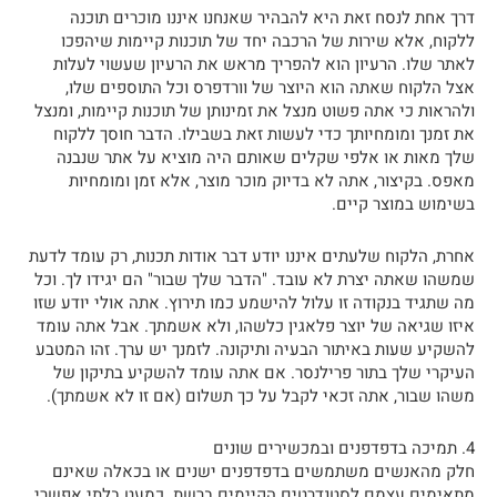
דרך אחת לנסח זאת היא להבהיר שאנחנו איננו מוכרים תוכנה
ללקוח, אלא שירות של הרכבה יחד של תוכנות קיימות שיהפכו
לאתר שלו. הרעיון הוא להפריך מראש את הרעיון שעשוי לעלות
אצל הלקוח שאתה הוא היוצר של וורדפרס וכל התוספים שלו,
ולהראות כי אתה פשוט מנצל את זמינותן של תוכנות קיימות, ומנצל
את זמנך ומומחיותך כדי לעשות זאת בשבילו. הדבר חוסך ללקוח
שלך מאות או אלפי שקלים שאותם היה מוציא על אתר שנבנה
מאפס. בקיצור, אתה לא בדיוק מוכר מוצר, אלא זמן ומומחיות
בשימוש במוצר קיים.
אחרת, הלקוח שלעתים איננו יודע דבר אודות תכנות, רק עומד לדעת
שמשהו שאתה יצרת לא עובד. "הדבר שלך שבור" הם יגידו לך. וכל
מה שתגיד בנקודה זו עלול להישמע כמו תירוץ. אתה אולי יודע שזו
איזו שגיאה של יוצר פלאגין כלשהו, ולא אשמתך. אבל אתה עומד
להשקיע שעות באיתור הבעיה ותיקונה. לזמנך יש ערך. זהו המטבע
העיקרי שלך בתור פרילנסר. אם אתה עומד להשקיע בתיקון של
משהו שבור, אתה זכאי לקבל על כך תשלום (אם זו לא אשמתך).
4. תמיכה בדפדפנים ובמכשירים שונים
חלק מהאנשים משתמשים בדפדפנים ישנים או בכאלה שאינם
מתאימים עצמם לסטנדרטים הקיימים ברשת. כמעט בלתי אפשרי