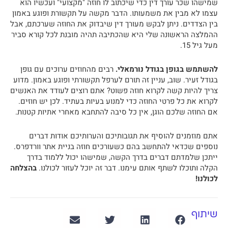
שמישהו שכר עורך דין כדי שיכתוב לו חוזה "מקצועי" ועכשיו הוא
עצמו לא מבין את משמעותו. הדבר מקשה על תקשורת ופוגע באמון
בין הצדדים. ניתן לבקש מעורך דין שיבדוק את החוזה שערכתם, אבל
ההמלצה הראשונה שלי היא שהכתיבה תהיה מובנת לכל קורא סביר
מעל גיל 15.
להשתמש בגופן בגודל נורמאלי.
רבים מהחוזים ערוכים עם גופן
בגודל זעיר. שוב, עניין זה תורם לערפל תקשורתי ופוגע באמון. מדוע
צריך להיות קשה לקרוא חוזה פשוט? אתם רוצים לעודד את האנשים
לקרוא את כל פרטי החוזה כדי למנוע בעיות בעתיד. לכן יש חוזים.
אם החוזה שלכם הוגן, אין כל סיבה להתחבא מאחרי אתיות קטנות.
אתם מוזמנים להוסיף את תגובותיכם והערותיכם אודות דברים
נוספים שכדאי להתחשב בהם כשעורכים חוזה בניית אתר וורדפרס.
ייתכן שלמדתם דברים בדרך הקשה, שמישהו יכול ללמוד בדרך
הקלה ותוכלו לשתף אותם עימנו. דבר זה יוכל לעזור לכולנו.
בהצלחה
לכולנו!
שיתוף