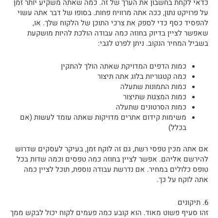
כדאי לקחת בחשבון את הערך של זה. כמה שאתה משקיע יותר זמן
על פרויקט נתון, ככה אתה מרוויח פחות. בסופו של דבר אתה עשוי
להפסיד כסף כדי לספק את צרכי התוכן של הלקוח שלך. או,
שאפשר לציין בדיוק בחוזה כמה עבודה הולכת להיות מושקעת
בשביל המחיר הנקוב. ניתן לפרט לגבי:
כמות הדפים המדויקת שאתה הולך להתקין
כמה קטגוריות בלוג אתה תיצור
כמות התמונות שתעלה
כמות המצגות שתיצור
כמות הסרטונים שתעלה
משימות קידום אתרים מדויקות שאתה עומד לעשות (אם
בכלל)
אם אתה מכין טפסי רשת, גם זה לוקח זמן, בעיקר לעסקים שדרוש
להירשם אליהם. אפשר לציין בחוזה כמה טפסים וכמה שדות בכל
טופס כלולים במחיר. אם נדרשת עבודה נוספת, תוכל לציין כמה
אתה לוקח על כך.
6. תיקונים
זהו סעיף פשוט מאוד. הוא קובע כמה פעמים לקוח יכול לבקש ממך