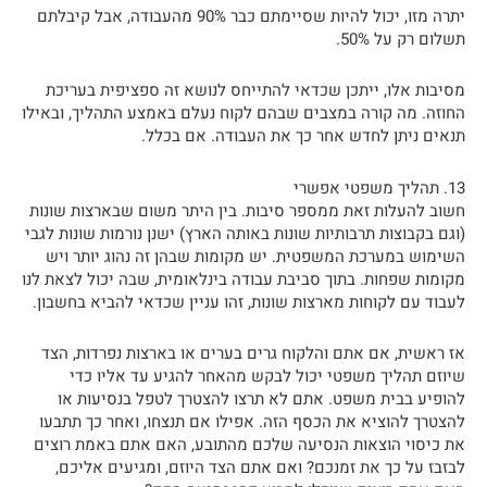
יתרה מזו, יכול להיות שסיימתם כבר 90% מהעבודה, אבל קיבלתם
תשלום רק על 50%.
מסיבות אלו, ייתכן שכדאי להתייחס לנושא זה ספציפית בעריכת
החוזה. מה קורה במצבים שבהם לקוח נעלם באמצע התהליך, ובאילו
תנאים ניתן לחדש אחר כך את העבודה. אם בכלל.
13. תהליך משפטי אפשרי
חשוב להעלות זאת ממספר סיבות. בין היתר משום שבארצות שונות
(וגם בקבוצות תרבותיות שונות באותה הארץ) ישנן נורמות שונות לגבי
השימוש במערכת המשפטית. יש מקומות שבהן זה נהוג יותר ויש
מקומות שפחות. בתוך סביבת עבודה בינלאומית, שבה יכול לצאת לנו
לעבוד עם לקוחות מארצות שונות, זהו עניין שכדאי להביא בחשבון.
אז ראשית, אם אתם והלקוח גרים בערים או בארצות נפרדות, הצד
שיוזם תהליך משפטי יכול לבקש מהאחר להגיע עד אליו כדי
להופיע בבית משפט. אתם לא תרצו להצטרך לטפל בנסיעות או
להצטרך להוציא את הכסף הזה. אפילו אם תנצחו, ואחר כך תתבעו
את כיסוי הוצאות הנסיעה שלכם מהתובע, האם אתם באמת רוצים
לבזבז על כך את זמנכם? ואם אתם הצד היוזם, ומגיעים אליכם,