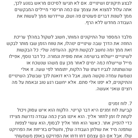
לבצע תיקונים ושינויים. אם לא תגיעו לסיכום מראש בנוגע לכך,
אתה עלול למצוא את עצמך עם כמה תריסרי מיילים המבקשים
ממך לשנות דברים פעוטים פה ושם, שיידרשו ממך לעשות את
העבודה מחדש ללא הרף.
מלבד המספר של התיקונים המותר, חשוב לשקול במהלך עריכת
החוזה את הדרך שבה שינויים ינוהלו, את טווח הזמן שבו מותר לבקש
זאת ממך ומה נחשב לבקשת תיקון. ההעדפה שלי: כל הבקשות
לשינויים יישלחו ברשימה אחת סופית וגמורה. כל דבר נוסף, אפילו
מייל שיישלח כמה ימים לאחר מכן עם משהו שנשכח או
שהשתנתה לגביו דעתו של הלקוח, יתומחר לפי שעה. זו אולי
נשמעת עמדה נוקשה מעט, אבל היא דואגת לכך שבשלב השינויים
והתיקונים, לא יפנו אלי סתם. אלא יחשבו רגע טוב ובאמת על מה
רוצים שאני אעשה.
7. לוח זמנים
קביעת לוח זמנים היא דבר קריטי. הלקוח הוא איש עסוק ויכול
לקחת לו זמן לחזור אליך. הוא איננו מבין כמה עבודה נדרשת מצידו
כדי להפיק אתר. כאשר הוא חוזר אליך לבסוף, הוא עשוי לצפות
שתפנה מיד את שולחן העבודה שלך, ותשלים בזריזות את הפרויקט
שלו. אבל אם הם עצמם דחו ודחו את הפרויקט באופן משמעותי