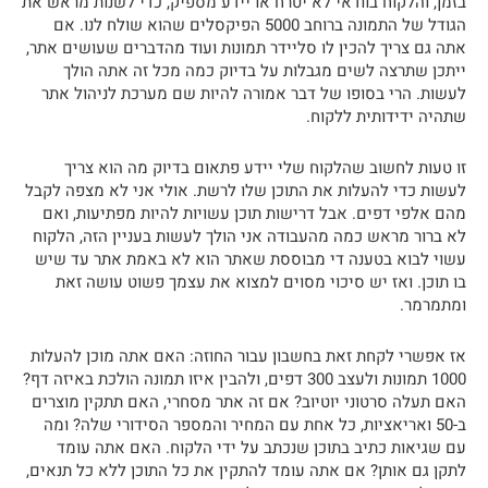
בזמן, והלקוח בוודאי לא יטרח או יידע מספיק, כדי לשנות מראש את
הגודל של התמונה ברוחב 5000 הפיקסלים שהוא שולח לנו. אם
אתה גם צריך להכין לו סליידר תמונות ועוד מהדברים שעושים אתר,
ייתכן שתרצה לשים מגבלות על בדיוק כמה מכל זה אתה הולך
לעשות. הרי בסופו של דבר אמורה להיות שם מערכת לניהול אתר
שתהיה ידידותית ללקוח.
זו טעות לחשוב שהלקוח שלי יידע פתאום בדיוק מה הוא צריך
לעשות כדי להעלות את התוכן שלו לרשת. אולי אני לא מצפה לקבל
מהם אלפי דפים. אבל דרישות תוכן עשויות להיות מפתיעות, ואם
לא ברור מראש כמה מהעבודה אני הולך לעשות בעניין הזה, הלקוח
עשוי לבוא בטענה די מבוססת שאתר הוא לא באמת אתר עד שיש
בו תוכן. ואז יש סיכוי מסוים למצוא את עצמך פשוט עושה זאת
ומתמרמר.
אז אפשרי לקחת זאת בחשבון עבור החוזה: האם אתה מוכן להעלות
1000 תמונות ולעצב 300 דפים, ולהבין איזו תמונה הולכת באיזה דף?
האם תעלה סרטוני יוטיוב? אם זה אתר מסחרי, האם תתקין מוצרים
ב-50 ואריאציות, כל אחת עם המחיר והמספר הסידורי שלה? ומה
עם שגיאות כתיב בתוכן שנכתב על ידי הלקוח. האם אתה עומד
לתקן גם אותן? אם אתה עומד להתקין את כל התוכן ללא כל תנאים,