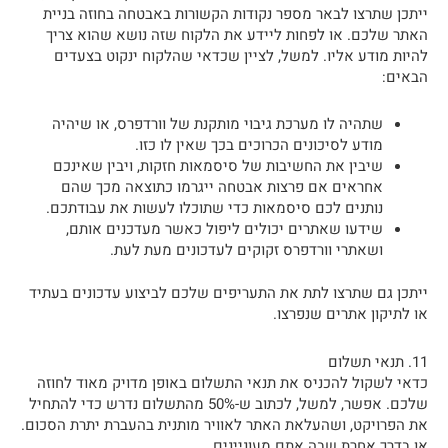
ייתכן שתרצו לבאר מספר נקודות הקשורות באבטחה בחוזה בניית
האתר שלכם. או לפחות ליידע את הלקוח שזה נושא שהוא צריך
להיות מודע אליו. למשל, לציין שכדאי שהלקוח ינקוט בצעדים
הבאים:
שתהיה לו מערכת גיבוי מותקנת של וורדפרס, או שיהיה
מודע לסיכונים הכרוכים בכך שאין לו כזו.
שיבין את החשיבות של סיסמאות חזקות, ויבין שאינכם
אחראים אם פרצות אבטחה ייגרמו כתוצאה מכך שהם
נותנים לכם סיסמאות כדי שתוכלו לעשות את עבודתכם.
שידעו שאתרים יכולים ליפול כאשר מעדכנים אותם,
ושאתרי וורדפרס זקוקים לעדכונים מעת לעת.
ייתכן גם שתרצו לתת את התעריפים שלכם לביצוע עדכונים בעתיד
או לתיקון אתרים שנפרצו.
11. תנאי תשלום
כדאי לשקול להכניס את תנאי התשלום באופן מדויק מאוד לחוזה
שלכם. אפשר, למשל, לכתוב ש-50% מהתשלום נדרש כדי להתחיל
את הפרויקט, ושהעלאת האתר לאוויר מותנית בהעברת יתרת הסכום.
או בדרך אחרת שבה אתם מעוניינים.