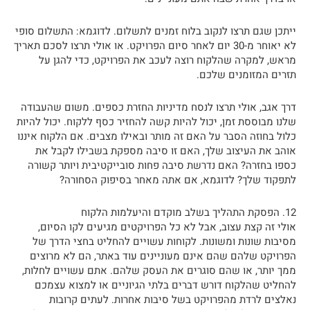
ייתכן שגם תרצו לנקוב בלוח זמנים לתשלום. לדוגמא: התשלום סופי
לא יאוחר מ-30 יום לאחר סיום הפרויקט. או אולי תרצו לסכם תאריך
מראש, למקרה שהלקוח רוצה לעכב את הפרויקט, כדי להגן על
תזרים המזומנים שלכם.
דרך אגב, אולי תרצו לנסח מדיניות החזרת כספים. משום שהעבודה
שלנו מבוססת זמן, יכול להיות קשה להחזיר כסף ללקוח. יכול להיות
כלול בחוזה הסבר על האם זה מותר ובאילו מצבים. אם הלקוח איננו
אוהב את העיצוב שלך, האם זו סיבה מספקת בשבילו לקבל את
כספו בחזרה? האם נדרשת סיבה פחות סובייקטיבית ויותר קשורה
לתפקוד שלך? לדוגמא, אם אתה מאחר בסיפוק הסחורה?
12. הפסקת התהליך בשלב מוקדם והיעלמות הלקוח
אולי זה קצת עצוב, אבל לא כל הפרויקטים מגיעים לקו הסיום,
מסיבות שונות ומשונות. לקוחות עשויים להחליט בחצי הדרך של
הפרויקט שלהם שהם אינם מעוניינים עוד באתר, הם לא מרוצים
ממך יותר, או שהם סוגרים את העסק שלהם. אתם עשויים לחלות,
להחליט שהלקוח דורש דברים בלתי הגיוניים או למצוא עצמכם
נאלצים לרדת מהפרויקט בשל סיבות אחרות. לעתים קרובות