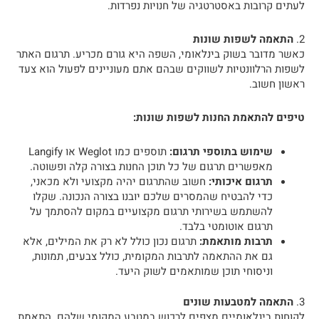
לעתים קרובות באסטרטגיה של חנויות נפרדות.
2.
התאמה לשפות שונות
כאשר מדובר בשוק בינלאומי, השפה היא גורם מכריע. תרגום האתר
לשפות הרלוונטיות לשווקים שבהם אתם מעוניינים לפעול הוא צעד
ראשון חשוב.
טיפים להתאמת החנות לשפות שונות:
שימוש בתוספי תרגום:
תוספים כמו Weglot או Langify
מאפשרים תרגום של כל תוכן החנות בצורה קלה ופשוטה.
תרגום איכותי:
חשוב שהתרגום יהיה מקצועי ולא מכאני,
כדי להבטיח שהמסרים שלכם יובנו בצורה הנכונה. שקלו
להשתמש בשירותי תרגום מקצועיים במקום להסתמך על
תרגום אוטומטי בלבד.
תרבות מותאמת:
תרגום נכון כולל לא רק את המילים, אלא
גם את ההתאמה לתרבות המקומית, כולל צבעים, תמונות,
וניסוחי תוכן שמותאמים לשוק היעד.
3.
התאמה למטבעות שונים
לקוחות בינלאומיים מצפים לרכוש במטבע המקומי שלהם. התאמת