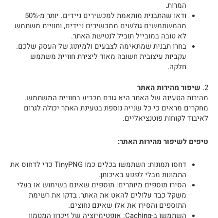
המרות.
ודאו שהתבנית מותאמת למכשירים ניידים. יותר מ-50%
מהמשתמשים גולשים ממכשירים ניידים, וחוויית משתמש
לא טובה במובייל תוביל לנטישת האתר.
בחרו תבנית שמתאימה לצבעים ולמיתוג של העסק שלכם.
עקביות עיצובית חשובה מאוד ליצירת חוויית משתמש
חלקה.
2.
שיפור מהירות האתר
מהירות הטעינה של האתר היא גורם מכריע בחוויית המשתמש.
מחקרים מראים כי כל שנייה נוספת בטעינת האתר יכולה לגרום
לאיבוד לקוחות פוטנציאליים.
טיפים לשיפור מהירות האתר:
דחסו תמונות: השתמשו בכלים כמו TinyPNG כדי לדחוס את
התמונות מבלי לפגוע באיכותן.
הסירו תוספים מיותרים: תוספים שאינם בשימוש או בעלי
משקל כבד עלולים להאט את האתר. בדקו את רשימת
התוספים והסירו את אלו שאינם נחוצים.
השתמשו ב-Caching: אופטימיזציה של זיכרון המטמון