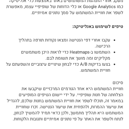
מעקב אחרי התנהגות המשתמשים באתר באמצעות כלי אנליטיקה
כמו Google Analytics או כלי הדוחות של שופיפיי עצמו, מאפשרת
לשפר את חוויית המשתמש על סמך נתונים אמיתיים.
טיפים לשימוש באנליטיקה:
עקבו אחרי דפי הנטישה ומצאו נקודות תורפה בתהליך
הרכישה.
השתמשו ב-Heatmaps כדי לראות היכן משתמשים
מקליקים ומה מושך את תשומת לבם.
בצעו בדיקות A/B כדי לבחון שינויים עיצוביים והשפעתם על
חוויית המשתמש.
סיכום
חוויית המשתמש היא אחד הגורמים המרכזיים שיקבעו את
הצלחתה של חנות שופיפיי. על ידי יישום הטיפים המופיעים
במאמר זה, תוכלו לשפר את חוויית המשתמש בחנות שלכם, להגדיל
את שיעור ההמרות, ולהפחית את שיעור הנטישה. זכרו שחוויית
המשתמש היא תהליך מתמשך, ולכן כדאי תמיד להמשיך לבחון,
לנתח ולשפר את האתר על פי נתונים אמיתיים ותגובות הלקוחות.