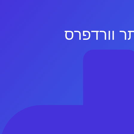
תר וורדפרס