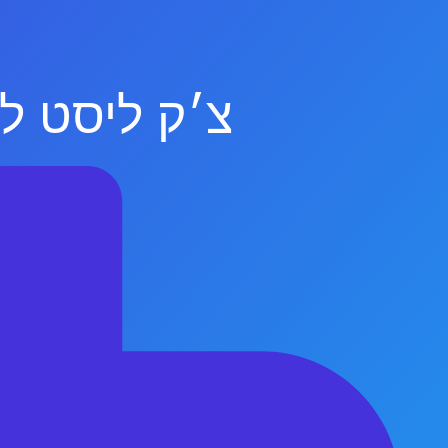
צ׳ק ליסט לפ