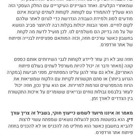
שמאחרי הקלעים. ואחד העניינים העיקריים עם החלק העסקי הזה
הוא שעליך להתמודד עם לקוחות. לקוחות לעתים קרובות אינם
מודעים לסוג ולמידת העבודה הנדרשת כדי לגרום לאתר שלהם
לקום לחיים. חוסר הבנות יכולות בקלות רבה להיווצר סביב הנושא
של על מה בדיוק הם משלמים לנו. לכן מועיל לדעת מה לקחת
בחשבון כאשר עורכים חוזה, וכזה המותאם ספציפית לבנייה ופיתוח
של אתר וורדפרס.
חוזה טוב לא רק עוזר ליידע לקוחות לגבי השירותים אותם כספם
קונה (מאחר ודבר זה יכול להיות מעורפל לעתים בעולם פיתוח
האתרים), אלא גם עוזר להגן עלינו המפתחים, מפני תביעות (במקרה
הגרוע ביותר) או סתם תקשורות לקויות עם הלקוח שמוציאות את
הרוח מהמפרשים וגורמות למרירות. אם הוא ערוך נכון, חוזה יכול
לעזור בלבסס גבולות נוחים ובריאים ששומרים על איכות התקשורת
בין הצדדים לאורך זמן.
מאמר זה איננו מיועד לשמש כייעוץ חוקי, בשביל זה צריך עורך
דין.
הוא בפשטות מכוון להעלות נושאים שמפתח עשוי לרצות
להביא בחשבון כאשר הוא מחליט מה להכניס או לא להכניס בחוזה
פיתוח אתר וורדפרס.